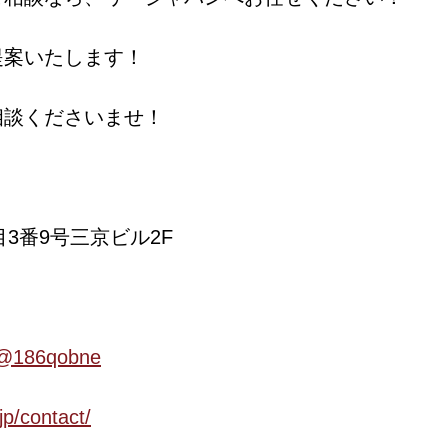
提案いたします！
相談くださいませ！
目3番9号三京ビル2F
/p/@186qobne
jp/contact/