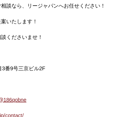
ご相談なら、リージャパンへお任せください！
提案いたします！
相談くださいませ！
目3番9号三京ビル2F
/p/@186qobne
jp/contact/